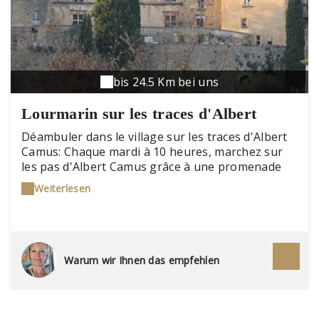
bis 24.5 Km bei uns
Lourmarin sur les traces d'Albert
Camus
Déambuler dans le village sur les traces d'Albert
Camus: Chaque mardi à 10 heures, marchez sur
les pas d'Albert Camus grâce à une promenade
commentée qui vous mènera de sa maison, au
Weiterlesen
stade où il pratiquait le football, au château décrit
par son ami Jean Grenier et qui lui donna envie de
connaître Lourmarin, en passant par l'hôtel Ollier
où l'écrivain retrouvait ses amis autour d'un
déjeuner. Enfin la promenade vous mènera au
Warum wir Ihnen das empfehlen
cimetière de Lourmarin où Albert Camus repose
depuis son décès en 1960.