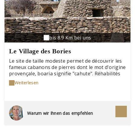
bis 8.9 Km bei uns
Le Village des Bories
Le site de taille modeste permet de découvrir les
fameux cabanons de pierres dont le mot d'origine
provençale, boaria signifie "cahute". Réhabilités
pendant près de 10 ans avant d'être classés
Weiterlesen
Monument Historique, les groupements de
bories ont, au sein du village, chacun une
fonction définie. Les habitations, greniers,
poulaillers forment un ensemble étonnant au
cœur de la garrigue provençale.
Warum wir Ihnen das empfehlen