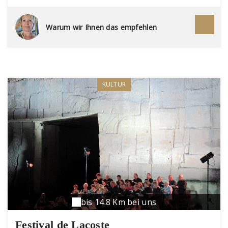
qu'un peintre aurait rêvé de créer : de l'or au
violet, du rose au sanguin, ces falaises millénaires
contrastent, dans une violence quasi divine, avec
Warum wir Ihnen das empfehlen
le bleu glacial du ciel et le vert profond des
pinèdes. À peine repu de cet éblouissement, il
faut prendre sa voiture et aller jusqu'au hameau
de Rustrel, car ici aussi la nature a façonné des
carrières d'ocres ; ce Colorado provençal avec ses
25 colorations différentes n'a d'ailleurs rien à
KULTUR
envier à son cousin arizonien.
bis 14.8 Km bei uns
Festival de Lacoste