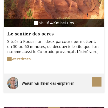
bis 16.4 Km bei uns
Le sentier des ocres
Situés à Roussillon , deux parcours permettent,
en 30 ou 60 minutes, de découvrir le site que l'on
nomme aussi le Colorado provençal . L'itinéraire,
un véritable voyage minéral à travers près de 110
Weiterlesen
millions d'années est jalonné de pupitres offrant
des explications sur la géologie, la flore, l'histoire
et le massif ocrier du Lubéron.
Warum wir Ihnen das empfehlen