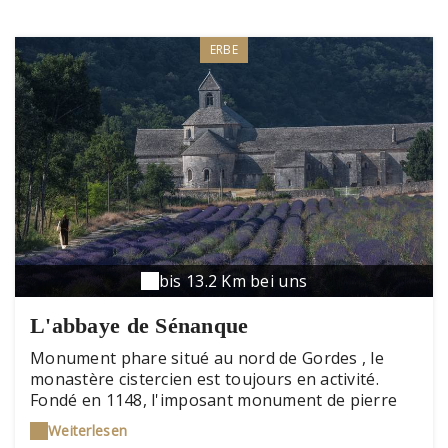
ERBE
bis 13.2 Km bei uns
L'abbaye de Sénanque
Monument phare situé au nord de Gordes , le
monastère cistercien est toujours en activité.
Fondé en 1148, l'imposant monument de pierre
qui devient abbaye en 1150 se dresse dans
Weiterlesen
l'étroite vallée de la Sénancole. Plusieurs salles