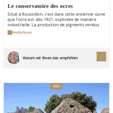
Le conservatoire des ocres
Situé à Roussillon, c'est dans cette ancienne usine
que l'ocre est, dès 1921, exploitée de manière
industrielle. La production de pigments vendus
dans le monde entier atteint environ 1 000
Weiterlesen
tonnes par an. Pour permettre au visiteur de
comprendre les différentes étapes du traitement
du minerai, les bassins de lavage, le four et les
moulins ont été restaurés. La visite est jalonnée
de témoignages de l'ancien contremaître et de
Warum wir Ihnen das empfehlen
photographies.
ERBE