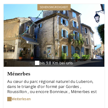
SEHENSWÜRDIGKEIT
bis 9.8 Km bei uns
Ménerbes
Au cœur du parc régional naturel du Luberon,
dans le triangle d'or formé par Gordes ,
Roussillon , ou encore Bonnieux , Ménerbes est
l'un des plus beaux villages de France. Posé sur
Weiterlesen
un éperon rocheux, sa lumière et sa douceur de
vivre vous propulsent comme hors du temps, loin