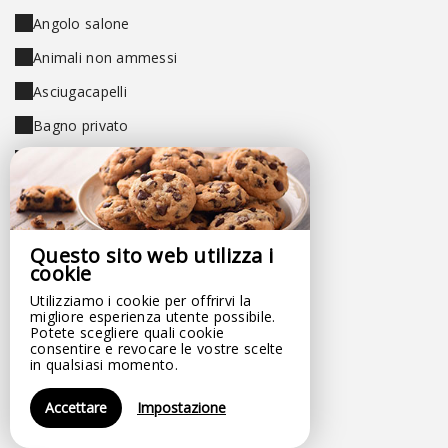
Angolo salone
Animali non ammessi
Asciugacapelli
Bagno privato
Banda larga di Internet
Biblioteca
Bocciodromo
Questo sito web utilizza i
Calcio-balilla
cookie
Camere non fumatori
Utilizziamo i cookie per offrirvi la
migliore esperienza utente possibile.
Climatizzazione
Potete scegliere quali cookie
consentire e revocare le vostre scelte
Coperte e biancheria incluse
in qualsiasi momento.
Frigorifero
Accettare
Impostazione
Giardino paesaggistico