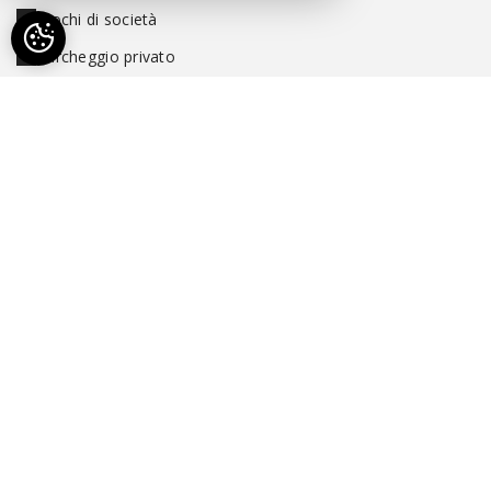
Giochi di società
Parcheggio privato
Ping-pong
Piscina
Piscina pubblica
Ricovero biciclette o MTB
Riscaldamento
Toilette separata
Vista sulle montagne
Wi-Fi gratuito ad alta velocità
LE NOSTRE VALUTAZIONI E
RECENSIONI