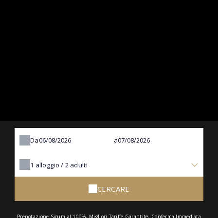
Da
a
1
alloggio /
2
adulti
CERCARE
Prenotazione Sicura al 100%, Migliori Tariffe Garantite, Conferma Immediata