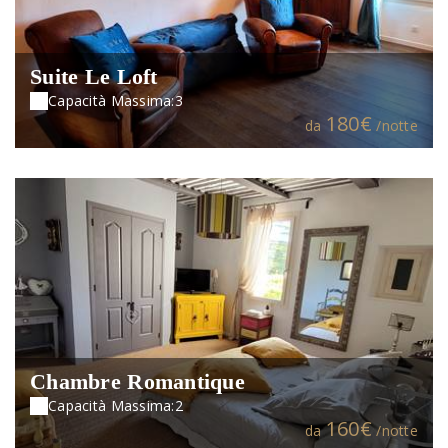
Suite Le Loft
Capacità Massima:3
180€
da
/notte
Chambre Romantique
Capacità Massima:2
160€
da
/notte