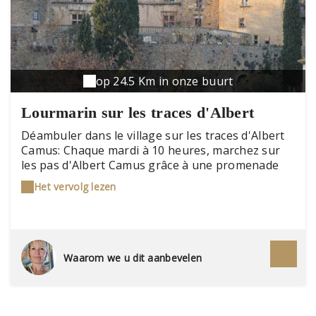
op 24.5 Km in onze buurt
Lourmarin sur les traces d'Albert
Camus
Déambuler dans le village sur les traces d'Albert
Camus: Chaque mardi à 10 heures, marchez sur
les pas d'Albert Camus grâce à une promenade
commentée qui vous mènera de sa maison, au
Het vervolg lezen
stade où il pratiquait le football, au château décrit
par son ami Jean Grenier et qui lui donna envie de
connaître Lourmarin, en passant par l'hôtel Ollier
où l'écrivain retrouvait ses amis autour d'un
déjeuner. Enfin la promenade vous mènera au
Waarom we u dit aanbevelen
cimetière de Lourmarin où Albert Camus repose
depuis son décès en 1960.