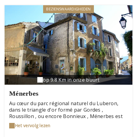
BEZIENSWAARDIGHEDEN
op 9.8 Km in onze buurt
Ménerbes
Au cœur du parc régional naturel du Luberon,
dans le triangle d'or formé par Gordes ,
Roussillon , ou encore Bonnieux , Ménerbes est
l'un des plus beaux villages de France. Posé sur
Het vervolg lezen
un éperon rocheux, sa lumière et sa douceur de
vivre vous propulsent comme hors du temps, loin