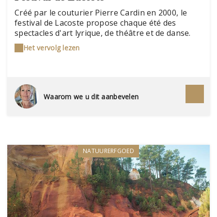
Créé par le couturier Pierre Cardin en 2000, le
festival de Lacoste propose chaque été des
spectacles d'art lyrique, de théâtre et de danse.
Toutes les représentations ont pour scène le
Het vervolg lezen
somptueux cadre des anciennes carrières de
pierres du château du Marquis de Sade. Un
rendez-vous culturel très couru !
Waarom we u dit aanbevelen
NATUURERFGOED