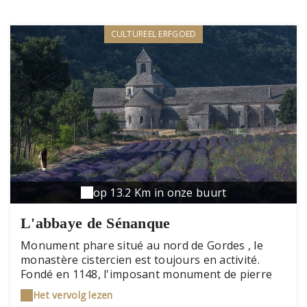
CULTUREEL ERFGOED
op 13.2 Km in onze buurt
L'abbaye de Sénanque
Monument phare situé au nord de Gordes , le
monastère cistercien est toujours en activité.
Fondé en 1148, l'imposant monument de pierre
qui devient abbaye en 1150 se dresse dans
Het vervolg lezen
l'étroite vallée de la Sénancole. Plusieurs salles