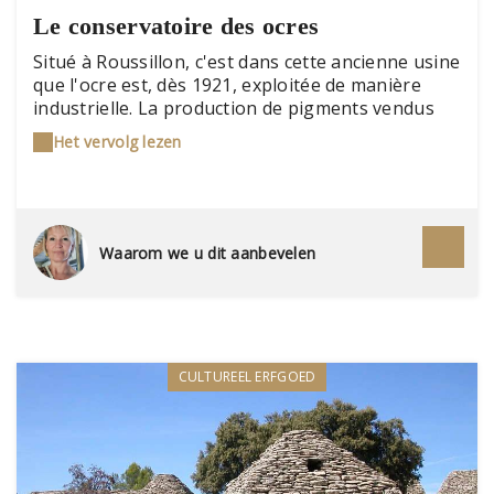
Le conservatoire des ocres
Situé à Roussillon, c'est dans cette ancienne usine
que l'ocre est, dès 1921, exploitée de manière
industrielle. La production de pigments vendus
dans le monde entier atteint environ 1 000
Het vervolg lezen
tonnes par an. Pour permettre au visiteur de
comprendre les différentes étapes du traitement
du minerai, les bassins de lavage, le four et les
moulins ont été restaurés. La visite est jalonnée
de témoignages de l'ancien contremaître et de
Waarom we u dit aanbevelen
photographies.
CULTUREEL ERFGOED