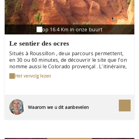
op 16.4 Km in onze buurt
Le sentier des ocres
Situés à Roussillon , deux parcours permettent,
en 30 ou 60 minutes, de découvrir le site que l'on
nomme aussi le Colorado provençal . L'itinéraire,
un véritable voyage minéral à travers près de 110
Het vervolg lezen
millions d'années est jalonné de pupitres offrant
des explications sur la géologie, la flore, l'histoire
et le massif ocrier du Lubéron.
Waarom we u dit aanbevelen