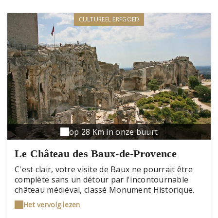
CULTUREEL ERFGOED
op 28 Km in onze buurt
Le Château des Baux-de-Provence
C'est clair, votre visite de Baux ne pourrait être
complète sans un détour par l'incontournable
château médiéval, classé Monument Historique.
La forteresse, le donjon, les tours, le colombier
Het vervolg lezen
seigneurial, l'hôpital Quiqueran et les deux