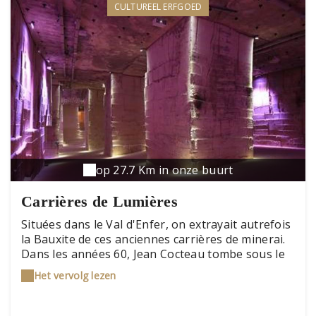
CULTUREEL ERFGOED
op 27.7 Km in onze buurt
Carrières de Lumières
Situées dans le Val d'Enfer, on extrayait autrefois
la Bauxite de ces anciennes carrières de minerai.
Dans les années 60, Jean Cocteau tombe sous le
charme du lieu et y tourne Le Testament
Het vervolg lezen
d'Orphée . Durant plus de 30 ans des spectacles
vidéo s'y dérouleront mais ce n'est qu'en 2011
que le lieu va réellement prendre une nouvelle