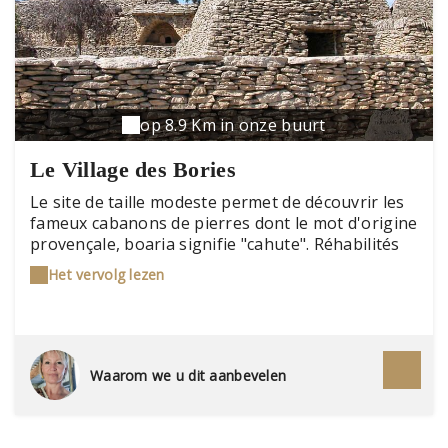
op 8.9 Km in onze buurt
Le Village des Bories
Le site de taille modeste permet de découvrir les
fameux cabanons de pierres dont le mot d'origine
provençale, boaria signifie "cahute". Réhabilités
pendant près de 10 ans avant d'être classés
Het vervolg lezen
Monument Historique, les groupements de
bories ont, au sein du village, chacun une
fonction définie. Les habitations, greniers,
poulaillers forment un ensemble étonnant au
cœur de la garrigue provençale.
Waarom we u dit aanbevelen