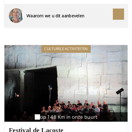
qu'un peintre aurait rêvé de créer : de l'or au
violet, du rose au sanguin, ces falaises millénaires
contrastent, dans une violence quasi divine, avec
Waarom we u dit aanbevelen
le bleu glacial du ciel et le vert profond des
pinèdes. À peine repu de cet éblouissement, il
faut prendre sa voiture et aller jusqu'au hameau
de Rustrel, car ici aussi la nature a façonné des
carrières d'ocres ; ce Colorado provençal avec ses
25 colorations différentes n'a d'ailleurs rien à
CULTURELE ACTIVITEITEN
envier à son cousin arizonien.
op 14.8 Km in onze buurt
Festival de Lacoste